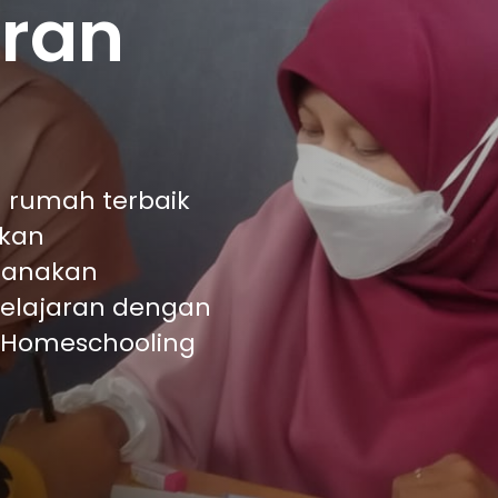
ran
 rumah terbaik
ukan
sanakan
elajaran dengan
 Homeschooling