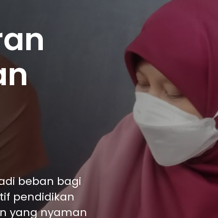
ran
an
adi beban bagi
if pendidikan
an yang nyaman