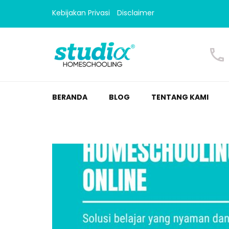
Kebijakan Privasi
Disclaimer
Homeschooling Studi
Homeschooling paling nyaman
BERANDA
BLOG
TENTANG KAMI