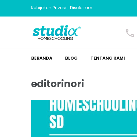
Kebijakan Privasi
Disclaimer
Homeschooling Studi
Homeschooling paling nyaman
BERANDA
BLOG
TENTANG KAMI
editorinori