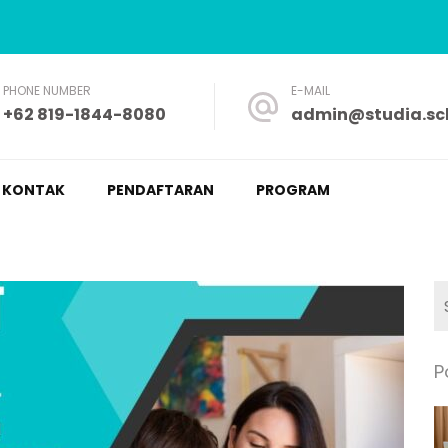
PHONE NUMBER
E-MAIL
+62 819-1844-8080
admin@studia.sch
a – Nyaman dan Fleksibel
KONTAK
PENDAFTARAN
PROGRAM
P