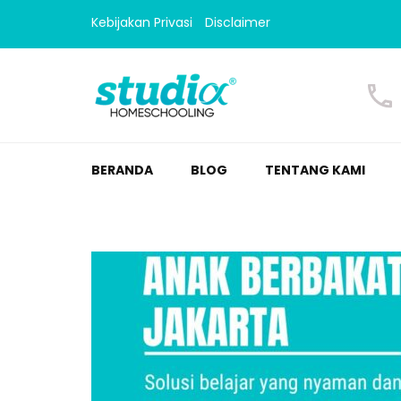
Kebijakan Privasi
Disclaimer
Homeschooling Studi
Homeschooling paling nyaman
BERANDA
BLOG
TENTANG KAMI