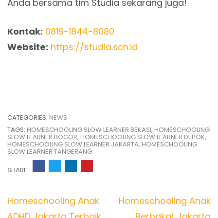
Anda bersama tim Studia sekarang juga!
Kontak:
0819-1844-8080
Website:
https://studia.sch.id
CATEGORIES:
NEWS
TAGS:
HOMESCHOOLING SLOW LEARNER BEKASI
,
HOMESCHOOLING
SLOW LEARNER BOGOR
,
HOMESCHOOLING SLOW LEARNER DEPOK
,
HOMESCHOOLING SLOW LEARNER JAKARTA
,
HOMESCHOOLING
SLOW LEARNER TANGERANG
SHARE:
Post
Homeschooling Anak
Homeschooling Anak
navigation
ADHD Jakarta Terbaik
Berbakat Jakarta