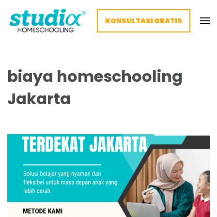
KONSULTASI GRATIS
Homeschooling Studia – Nyaman
Homeschooling paling nyaman
dan Fleksibel
biaya homeschooling
Jakarta