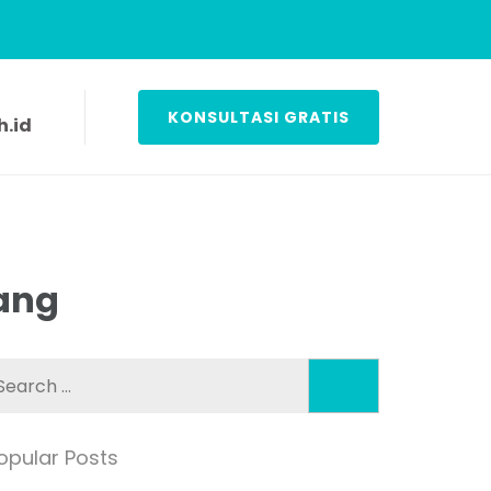
KONSULTASI GRATIS
.id
ang
Search
for:
opular Posts