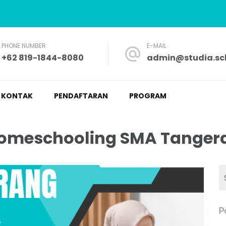
PHONE NUMBER
E-MAIL
+62 819-1844-8080
admin@studia.sch
a – Nyaman dan Fleksibel
KONTAK
PENDAFTARAN
PROGRAM
homeschooling SMA Tanger
P