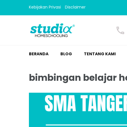
Kebijakan Privasi
Disclaimer
Homeschooling Studi
Homeschooling paling nyaman
BERANDA
BLOG
TENTANG KAMI
bimbingan belajar 