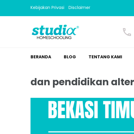
Kebijakan Privasi
Disclaimer
Homeschooling Studi
Homeschooling paling nyaman
BERANDA
BLOG
TENTANG KAMI
dan pendidikan alter