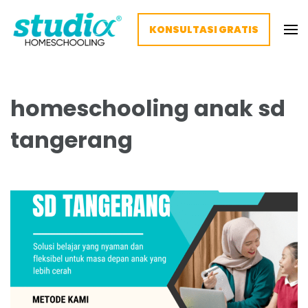
KONSULTASI GRATIS
Homeschooling Studia – Nyaman
Homeschooling paling nyaman
dan Fleksibel
homeschooling anak sd
tangerang