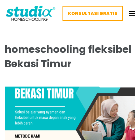
KONSULTASI GRATIS
Homeschooling Studia – Nyaman
Homeschooling paling nyaman
dan Fleksibel
homeschooling fleksibel
Bekasi Timur