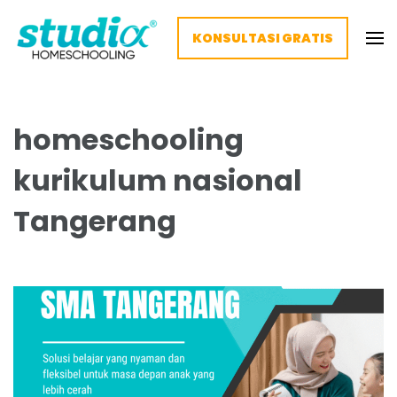
KONSULTASI GRATIS
Homeschooling Studia – Nyaman
Homeschooling paling nyaman
dan Fleksibel
homeschooling
kurikulum nasional
Tangerang