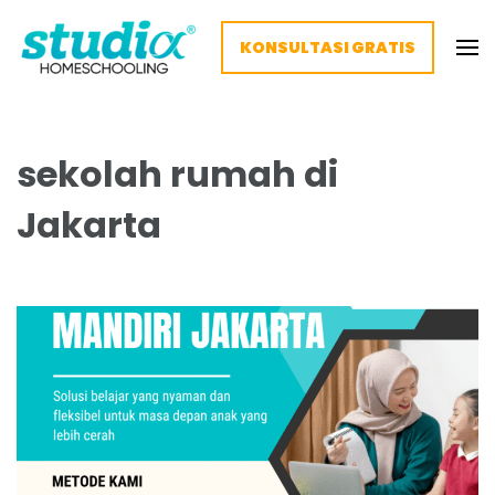
KONSULTASI GRATIS
Homeschooling Studia – Nyaman
Homeschooling paling nyaman
dan Fleksibel
sekolah rumah di
Jakarta