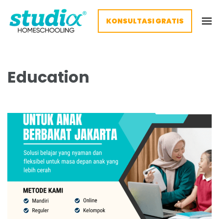
KONSULTASI GRATIS
Homeschooling Studia – Nyaman
Homeschooling paling nyaman
dan Fleksibel
Education