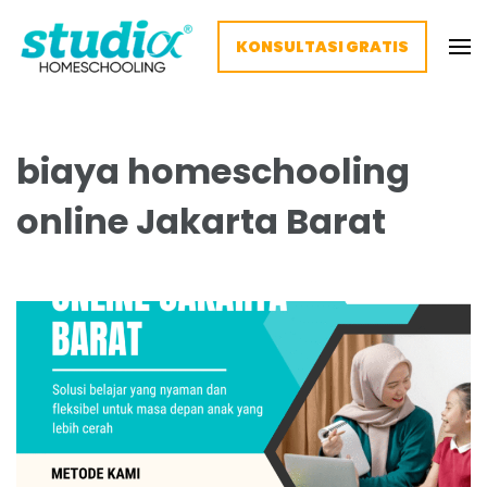
KONSULTASI GRATIS
Homeschooling Studia – Nyaman
Homeschooling paling nyaman
dan Fleksibel
biaya homeschooling
online Jakarta Barat