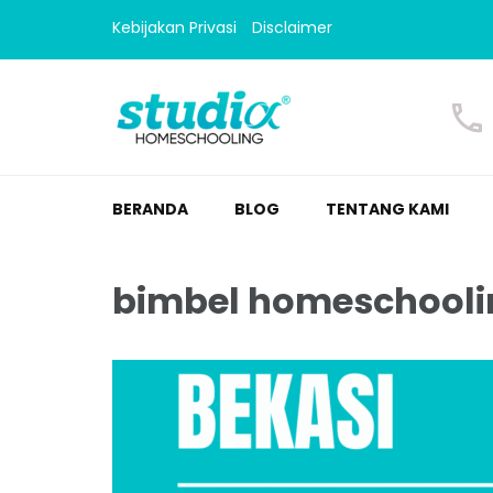
Kebijakan Privasi
Disclaimer
Homeschooling Studi
Homeschooling paling nyaman
BERANDA
BLOG
TENTANG KAMI
bimbel homeschooli