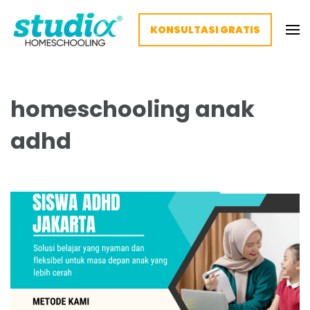
KONSULTASI GRATIS
Homeschooling Studia – Nyaman
Homeschooling paling nyaman
dan Fleksibel
homeschooling anak
adhd