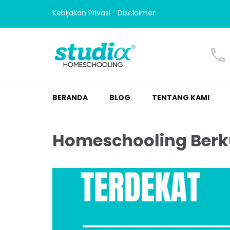
Kebijakan Privasi
Disclaimer
Homeschooling Studi
Homeschooling paling nyaman
BERANDA
BLOG
TENTANG KAMI
Homeschooling Berk