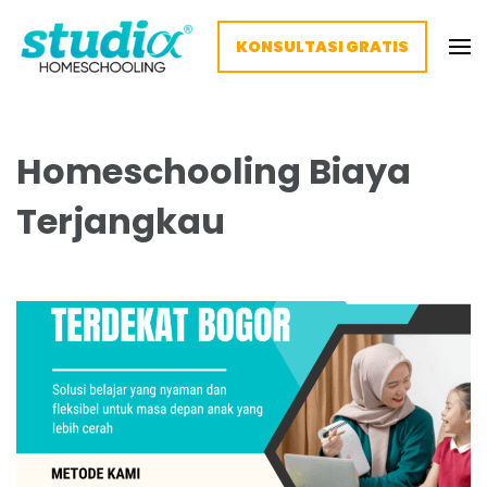
KONSULTASI GRATIS
Homeschooling Studia – Nyaman
Homeschooling paling nyaman
dan Fleksibel
Homeschooling Biaya
Terjangkau