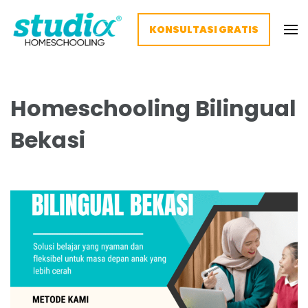
KONSULTASI GRATIS
Homeschooling Studia – Nyaman
Homeschooling paling nyaman
dan Fleksibel
Homeschooling Bilingual
Bekasi