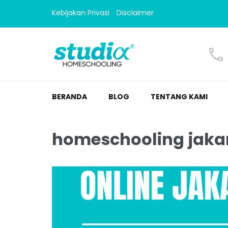
Kebijakan Privasi
Disclaimer
Homeschooling Studi
Homeschooling paling nyaman
BERANDA
BLOG
TENTANG KAMI
homeschooling jakar