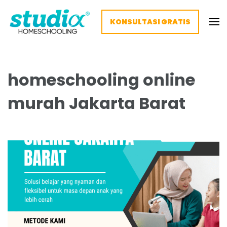
KONSULTASI GRATIS
Homeschooling Studia – Nyaman
Homeschooling paling nyaman
dan Fleksibel
homeschooling online
murah Jakarta Barat