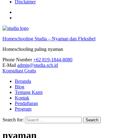
Disclaimer
Homeschooling Studia – Nyaman dan Fleksibel
Homeschooling paling nyaman
Phone Number
+62 819-1844-8080
E-Mail
admin@studia.sch.id
Konsultasi Gratis
Beranda
Blog
Tentang Kami
Kontak
Pendaftaran
Program
Search for:
nyaman