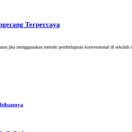
ngerang Terpercaya
tama jika menggunakan metode pembelajaran konvensional di sekolah um
ebihannya