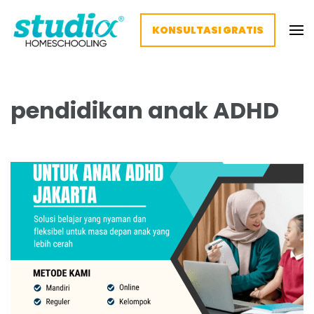
KONSULTASI GRATIS
Homeschooling Studia – Nyaman
Homeschooling paling nyaman
dan Fleksibel
pendidikan anak ADHD