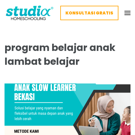
KONSULTASI GRATIS
Homeschooling Studia – Nyaman
Homeschooling paling nyaman
dan Fleksibel
program belajar anak
lambat belajar