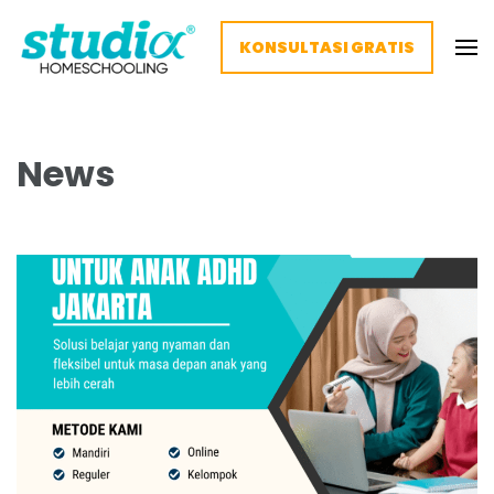
KONSULTASI GRATIS
Homeschooling Studia – Nyaman
Homeschooling paling nyaman
dan Fleksibel
News