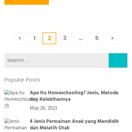
Posts
Page
Page
Page
Page
<
1
2
3
…
5
>
pagination
Search
for:
Popular Posts
Apa Itu Homeschooling? Jenis, Metode
dan Kelebihannya
May 26, 2023
4 Jenis Permainan Anak yang Mendidik
dan Melatih Otak