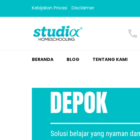
Kebijakan Privasi
Disclaimer
Homeschooling Studi
Homeschooling paling nyaman
BERANDA
BLOG
TENTANG KAMI