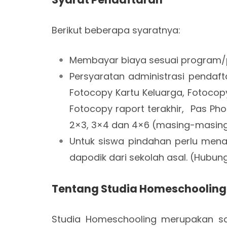
Berikut beberapa syaratnya:
Membayar biaya sesuai program/pa
Persyaratan administrasi pendaf
Fotocopy Kartu Keluarga, Fotocopy 
Fotocopy raport terakhir, Pas Ph
2×3, 3×4 dan 4×6 (masing-masing
Untuk siswa pindahan perlu men
dapodik dari sekolah asal. (Hubung
Tentang Studia Homeschooling
Studia Homeschooling merupakan sa