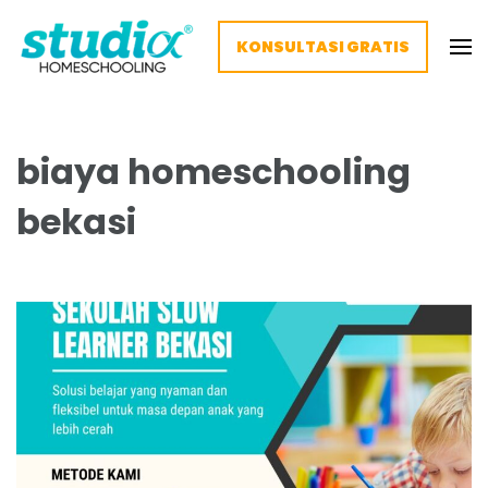
KONSULTASI GRATIS
Homeschooling Studia – Nyaman
Homeschooling paling nyaman
dan Fleksibel
biaya homeschooling
bekasi