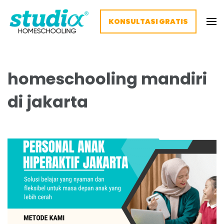
KONSULTASI GRATIS
Homeschooling Studia – Nyaman
Homeschooling paling nyaman
dan Fleksibel
homeschooling mandiri
di jakarta