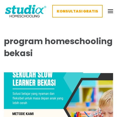
KONSULTASI GRATIS
Homeschooling Studia – Nyaman
Homeschooling paling nyaman
dan Fleksibel
program homeschooling
bekasi