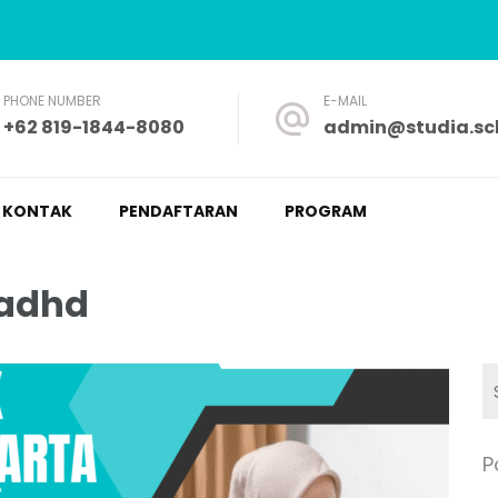
PHONE NUMBER
E-MAIL
+62 819-1844-8080
admin@studia.sch
a – Nyaman dan Fleksibel
KONTAK
PENDAFTARAN
PROGRAM
 adhd
P