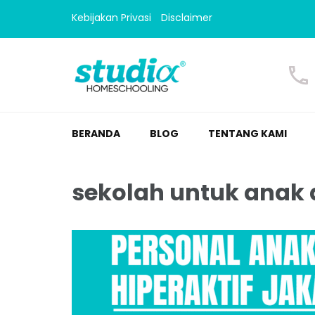
Kebijakan Privasi
Disclaimer
Homeschooling Studi
Homeschooling paling nyaman
BERANDA
BLOG
TENTANG KAMI
sekolah untuk anak