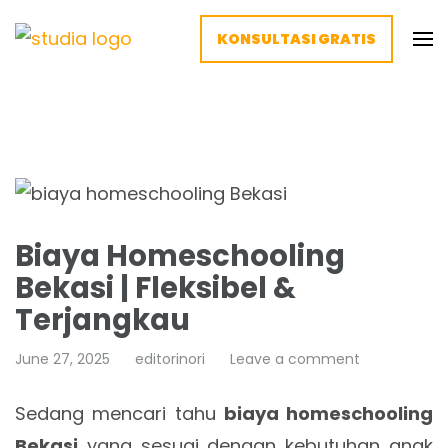
KONSULTASI GRATIS
Homeschooling Studia – Nyaman
Homeschooling paling nyaman
dan Fleksibel
Biaya Homeschooling
Bekasi | Fleksibel &
Terjangkau
June 27, 2025
editorinori
Leave a comment
Sedang mencari tahu
biaya homeschooling
Bekasi
yang sesuai dengan kebutuhan anak